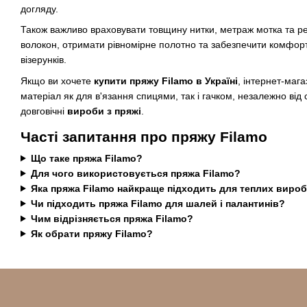
догляду.
Також важливо враховувати товщину нитки, метраж мотка та р
волокон, отримати рівномірне полотно та забезпечити комфорт 
візерунків.
Якщо ви хочете
купити пряжу Filamo в Україні
, інтернет-маг
матеріал як для в'язання спицями, так і гачком, незалежно від 
довговічні
вироби з пряжі
.
Часті запитання про пряжу Filamo
Що таке пряжа Filamo?
Для чого використовується пряжа Filamo?
Яка пряжа Filamo найкраще підходить для теплих вироб
Чи підходить пряжа Filamo для шалей і палантинів?
Чим відрізняється пряжа Filamo?
Як обрати пряжу Filamo?