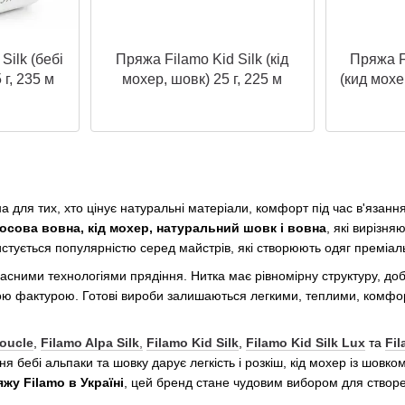
Silk (бебі
Пряжа Filamo Kid Silk (кід
Пряжа F
 г, 235 м
мохер, шовк) 25 г, 225 м
(кид мохе
а для тих, хто цінує натуральні матеріали, комфорт під час в'язанн
носова вовна, кід мохер, натуральний шовк і вовна
, які вирізн
стується популярністю серед майстрів, які створюють одяг преміаль
асними технологіями прядіння. Нитка має рівномірну структуру, до
ою фактурою. Готові вироби залишаються легкими, теплими, комфор
oucle
,
Filamo Alpa Silk
,
Filamo Kid Silk
,
Filamo Kid Silk Lux
та
Fi
 бебі альпаки та шовку дарує легкість і розкіш, кід мохер із шовко
жу Filamo в Україні
, цей бренд стане чудовим вибором для створен