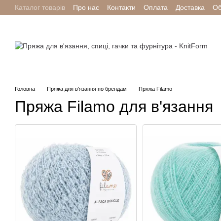
Каталог товарів
Про нас
Контакти
Оплата
Доставка
Об
Перейти до основного контенту
Головна
Пряжа для в'язання по брендам
Пряжа Filamo
Пряжа Filamo для в'язання