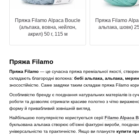
Пряжа Filamo Alpaca Boucle
Пряжа Filamo Alpa 
(альпака, вовна, нейлон,
альпака, шовк) 25
акрил) 50 г, 115 м
Пряжа Filamo
Пряжа Filamo
— це сучасна пряжа преміальної якості, створен
складають благородні волокна:
бебі альпака, альпака, мери
зносостійкістю. Саме завдяки таким складам пряжа Filamo кори
Особливістю бренду є поєднання натуральних матеріалів із суч
роботи та дозволяє отримати красиве полотно з чітко виражен
форму й привабливий зовнішній вигляд.
Найбільшою популярністю користуються серії
Filamo Alpaca B
букльована альпака створює об'ємні фактурні вироби, поєднання
універсальністю та практичністю. Якщо ви плануєте
купити пря