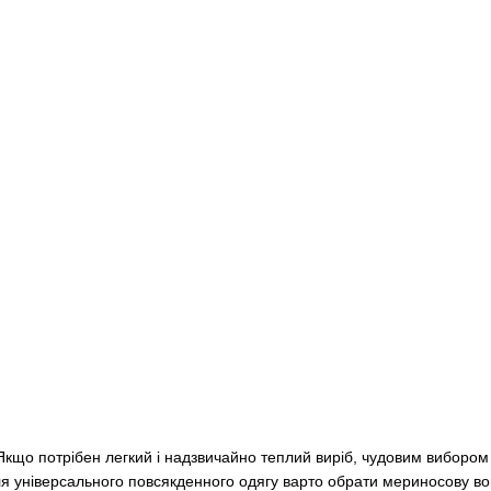
Якщо потрібен легкий і надзвичайно теплий виріб, чудовим вибором 
для універсального повсякденного одягу варто обрати мериносову вов