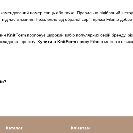
екомендований номер спиць або гачка. Правильно підібраний інстр
під час в'язання. Незалежно від обраної серії, пряжа Filamo добр
азин
KnitForm
пропонує широкий вибір популярних серій бренду, різн
складності проєкту.
Купити в KnitForm
пряжу Filamo можна з швидко
ів?
Каталог
Клієнтам