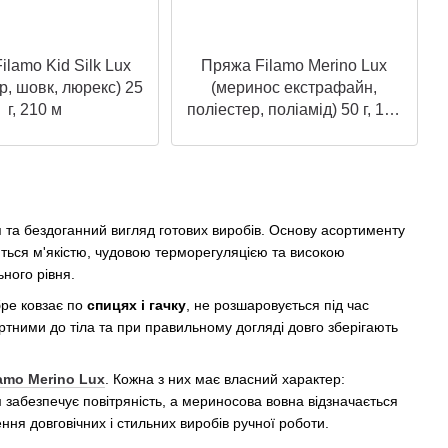
ilamo Kid Silk Lux
Пряжа Filamo Merino Lux
р, шовк, люрекс) 25
(меринос екстрафайн,
г, 210 м
поліестер, поліамід) 50 г, 190
м
я та бездоганний вигляд готових виробів. Основу асортименту
яються м'якістю, чудовою терморегуляцією та високою
ного рівня.
бре ковзає по
спицях і гачку
, не розшаровується під час
тними до тіла та при правильному догляді довго зберігають
lamo Merino Lux
. Кожна з них має власний характер:
м забезпечує повітряність, а мериносова вовна відзначається
ня довговічних і стильних виробів ручної роботи.