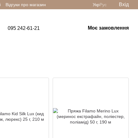
Вхід
і
Відгуки про магазин
Укр
Рус
Моє замовлення
095 242-61-21