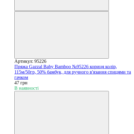
Артикул: 95226
Пряжа Gazzal Baby Bamboo №95226 кориця колір,
115м/50гр, 50% бамбук, для ручного в'язання спицями та
гачком
47 грн
В наявності