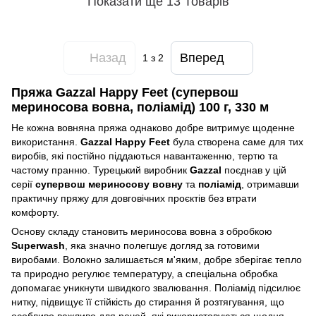
Показати ще 13 Товарів
Назад
Вперед
1
з 2
Пряжа Gazzal Happy Feet (супервош
мериносова вовна, поліамід) 100 г, 330 м
Не кожна вовняна пряжа однаково добре витримує щоденне
використання.
Gazzal Happy Feet
була створена саме для тих
виробів, які постійно піддаються навантаженню, тертю та
частому пранню. Турецький виробник
Gazzal
поєднав у цій
серії
супервош мериносову вовну
та
поліамід
, отримавши
практичну пряжу для довговічних проєктів без втрати
комфорту.
Основу складу становить мериносова вовна з обробкою
Superwash
, яка значно полегшує догляд за готовими
виробами. Волокно залишається м'яким, добре зберігає тепло
та природно регулює температуру, а спеціальна обробка
допомагає уникнути швидкого звалювання. Поліамід підсилює
нитку, підвищує її стійкість до стирання й розтягування, що