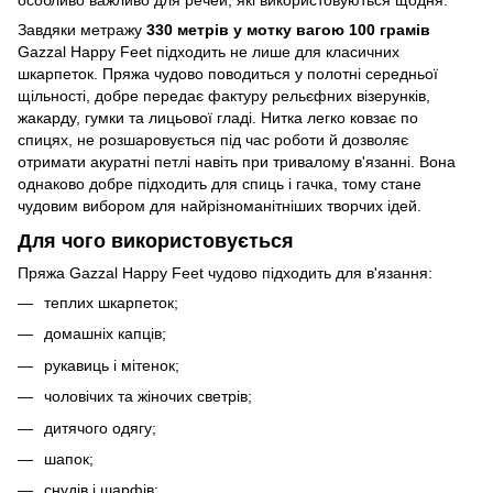
особливо важливо для речей, які використовуються щодня.
Завдяки метражу
330 метрів у мотку вагою 100 грамів
Gazzal Happy Feet підходить не лише для класичних
шкарпеток. Пряжа чудово поводиться у полотні середньої
щільності, добре передає фактуру рельєфних візерунків,
жакарду, гумки та лицьової гладі. Нитка легко ковзає по
спицях, не розшаровується під час роботи й дозволяє
отримати акуратні петлі навіть при тривалому в'язанні. Вона
однаково добре підходить для спиць і гачка, тому стане
чудовим вибором для найрізноманітніших творчих ідей.
Для чого використовується
Пряжа Gazzal Happy Feet чудово підходить для в'язання:
теплих шкарпеток;
домашніх капців;
рукавиць і мітенок;
чоловічих та жіночих светрів;
дитячого одягу;
шапок;
снудів і шарфів;