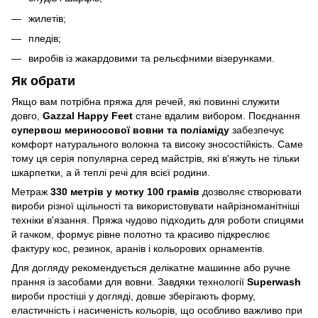
жилетів;
пледів;
виробів із жакардовими та рельєфними візерунками.
Як обрати
Якщо вам потрібна пряжа для речей, які повинні служити
довго,
Gazzal Happy Feet
стане вдалим вибором. Поєднання
супервош мериносової вовни та поліаміду
забезпечує
комфорт натурального волокна та високу зносостійкість. Саме
тому ця серія популярна серед майстрів, які в'яжуть не тільки
шкарпетки, а й теплі речі для всієї родини.
Метраж
330 метрів у мотку 100 грамів
дозволяє створювати
вироби різної щільності та використовувати найрізноманітніші
техніки в'язання. Пряжа чудово підходить для роботи спицями
й гачком, формує рівне полотно та красиво підкреслює
фактуру кос, резинок, аранів і кольорових орнаментів.
Для догляду рекомендується делікатне машинне або ручне
прання із засобами для вовни. Завдяки технології
Superwash
вироби простіші у догляді, довше зберігають форму,
еластичність і насиченість кольорів, що особливо важливо при