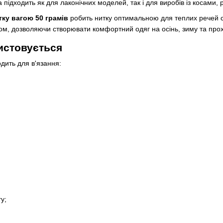
а підходить як для лаконічних моделей, так і для виробів із косам
тку вагою 50 грамів
робить нитку оптимальною для теплих речей с
ком, дозволяючи створювати комфортний одяг на осінь, зиму та про
истовується
одить для в'язання:
у;