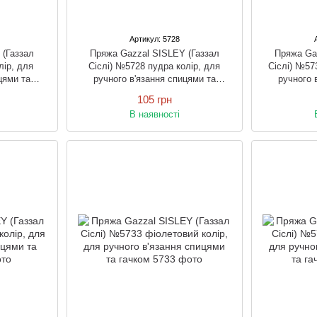
Артикул: 5728
 (Газзал
Пряжа Gazzal SISLEY (Газзал
Пряжа Ga
лір, для
Сіслі) №5728 пудра колір, для
Сіслі) №57
цями та
ручного в'язання спицями та
ручного 
гачком
105 грн
В наявності