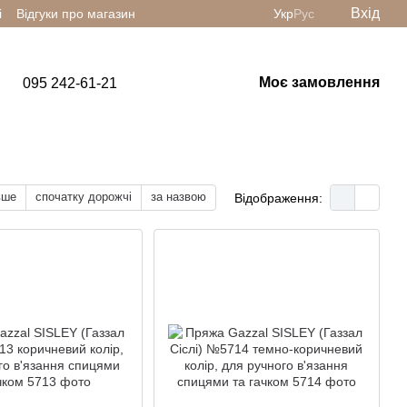
Вхід
і
Відгуки про магазин
Укр
Рус
Моє замовлення
095 242-61-21
вше
спочатку дорожчі
за назвою
Відображення: