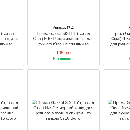
Артикул: 5712
 (Газзал
Пряжа Gazzal SISLEY (Газзал
Пряжа Ga
колір, для
Сіслі) №5712 карамель колір, для
Сіслі) №57
цями та
ручного в'язання спицями та
для ручног
гачком
105 грн
В наявності