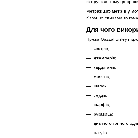
візерунках, тому ця пряж
Метраж
105 метрів у мо
в'язання спицями та гач
Для чого викор
Пряжа Gazzal Sisley підх
светрів;
джемперів;
кардиганів;
жилетів;
шапок;
снудів;
шарфів;
рукавиць;
дитячого теплого одяг
пледів.