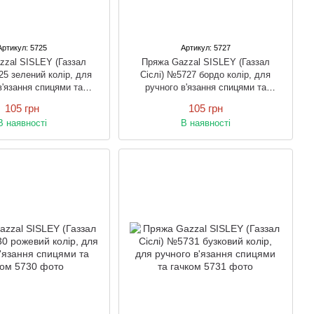
Артикул: 5725
Артикул: 5727
zzal SISLEY (Газзал
Пряжа Gazzal SISLEY (Газзал
25 зелений колір, для
Сіслі) №5727 бордо колір, для
в'язання спицями та
ручного в'язання спицями та
гачком
гачком
105 грн
105 грн
В наявності
В наявності