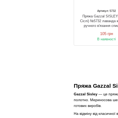
Артикул: 5732
Пряжа Gazzal SISLEY
Сіслі) №5732 лаванда к
ручного в'язання спи
гачком
105 грн
В наявності
Пряжа Gazzal Si
Gazzal Sisley
— це пряжа
полотно. Мериносова шерс
готових виробів.
На відміну від класичної