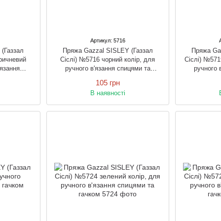
Артикул: 5716
 (Газзал
Пряжа Gazzal SISLEY (Газзал
Пряжа Ga
оричневий
Сіслі) №5716 чорний колір, для
Сіслі) №571
'язання
ручного в'язання спицями та
ручного 
ом
гачком
105 грн
В наявності