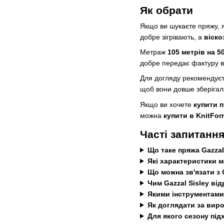
Як обрати
Якщо ви шукаєте пряжу, я
добре зігрівають, а
віско
Метраж
105 метрів на 5
добре передає фактуру ві
Для догляду рекомендуєть
щоб вони довше зберігали
Якщо ви хочете
купити п
можна
купити в KnitFor
Часті запитання
Що таке пряжа Gazzal
Які характеристики м
Що можна зв'язати з 
Чим Gazzal Sisley ві
Якими інструментами 
Як доглядати за виро
Для якого сезону під