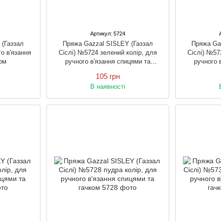
Артикул: 5724
 (Газзал
Пряжа Gazzal SISLEY (Газзал
Пряжа Ga
о в'язання
Сіслі) №5724 зелений колір, для
Сіслі) №57
ом
ручного в'язання спицями та
ручного 
гачком
105 грн
В наявності