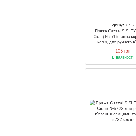
Артикул: 5715
Пряжа Gazzal SISLEY
Сіслі) №5715 темно-к
колір, для ручного в
спицями та гачк
105 грн
В наявності