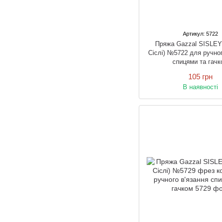
Артикул: 5722
Пряжа Gazzal SISLEY
Сіслі) №5722 для ручног
спицями та гачк
105 грн
В наявності