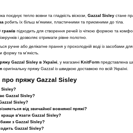
ка поєднує тепло вовни та гладкість віскози,
Gazzal Sisley
стане пр
за
робить їх більш м'якими, пластичними та приємними до тіла.
0 грамів
підходить для створення речей із чіткою формою та комфо
зерунків і дозволяє отримати рівне полотно.
ся ручне або делікатне прання у прохолодній воді із засобами для
 форму та м'якість.
ряжу Gazzal Sisley в Україні
, у магазині
KnitForm
представлена шир
m
оригінальну пряжу Gazzal із швидкою доставкою по всій Україні.
 про пряжу Gazzal Sisley
 Sisley?
ає Gazzal Sisley?
Gazzal Sisley?
дрізняється від звичайної вовняної пряжі?
краще в'язати Gazzal Sisley?
бами з Gazzal Sisley?
ходить Gazzal Sisley?