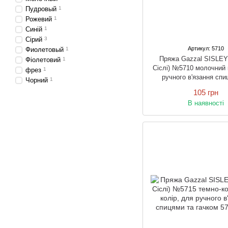
Пудровый
1
Рожевий
1
Синій
1
Сірий
3
Артикул: 5710
Фиолетовый
1
Пряжа Gazzal SISLEY
Фіолетовий
1
Сіслі) №5710 молочний 
фрез
1
ручного в'язання спи
Чорний
1
гачком
105 грн
В наявності