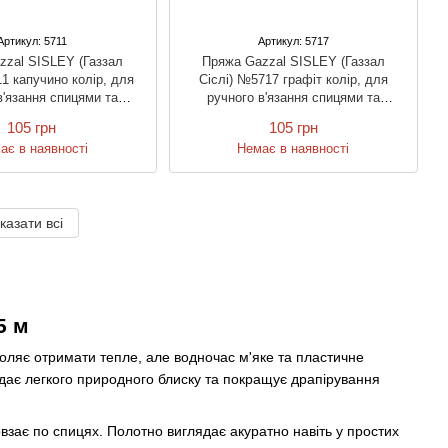
Артикул: 5711
Артикул: 5717
zzal SISLEY (Газзал
Пряжа Gazzal SISLEY (Газзал
1 капучино колір, для
Сіслі) №5717 графіт колір, для
в'язання спицями та
ручного в'язання спицями та
гачком
гачком
105 грн
105 грн
ає в наявності
Немає в наявності
казати всі
5 м
воляє отримати тепле, але водночас м'яке та пластичне
одає легкого природного блиску та покращує драпірування
ковзає по спицях. Полотно виглядає акуратно навіть у простих