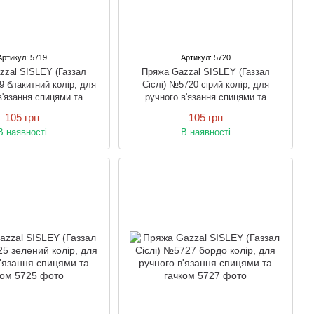
Артикул: 5719
Артикул: 5720
zzal SISLEY (Газзал
Пряжа Gazzal SISLEY (Газзал
9 блакитний колір, для
Сіслі) №5720 сірий колір, для
в'язання спицями та
ручного в'язання спицями та
гачком
гачком
105 грн
105 грн
В наявності
В наявності