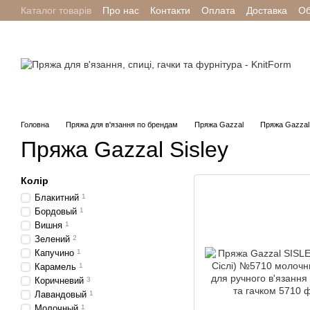
Каталог товарів
Про нас
Контакти
Оплата
Доставка
Об
Перейти до основного контенту
Головна
Пряжа для в'язання по брендам
Пряжа Gazzal
Пряжа Gazzal 
Пряжа Gazzal Sisley
Колір
Блакитний
1
Бордовый
1
Вишня
1
Зелений
2
Капучино
1
Карамель
1
Коричневий
3
Лавандовый
1
Молочный
1