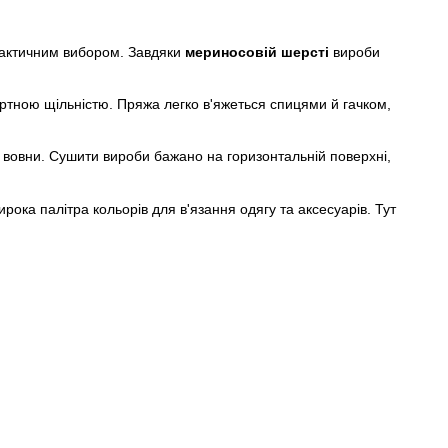
актичним вибором. Завдяки
мериносовій шерсті
вироби
ртною щільністю. Пряжа легко в'яжеться спицями й гачком,
 вовни. Сушити вироби бажано на горизонтальній поверхні,
ока палітра кольорів для в'язання одягу та аксесуарів. Тут