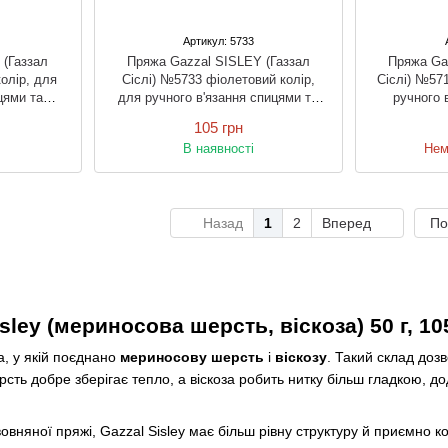
Артикул: 5733
 (Газзал
Пряжа Gazzal SISLEY (Газзал
Пряжа Ga
олір, для
Сіслі) №5733 фіолетовий колір,
Сіслі) №571
цями та
для ручного в'язання спицями та
ручного 
гачком
105 грн
В наявності
Нем
Назад
1
2
Вперед
По
sley (мериносова шерсть, віскоза) 50 г, 10
, у якій поєднано
мериносову шерсть
і
віскозу
. Такий склад доз
ть добре зберігає тепло, а віскоза робить нитку більш гладкою, д
 вовняної пряжі, Gazzal Sisley має більш рівну структуру й приємно 