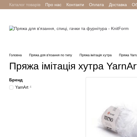
Каталог товарів
Про нас
Контакти
Оплата
Доставка
Об
Перейти до основного контенту
Головна
Пряжа для в'язання по типу
Пряжа імітація хутра
Пряжа YarnA
Пряжа імітація хутра YarnAr
Бренд
YarnArt
4