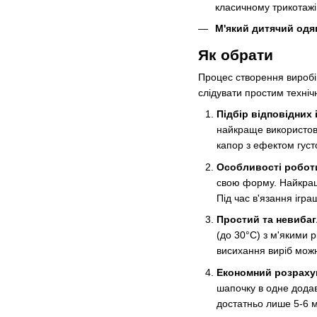
класичному трикотажі
М'який дитячий одяг
Як обрати
Процес створення виробів
слідувати простим техні
Підбір відповідних 
найкраще використову
капор з ефектом густ
Особливості робот
свою форму. Найкраще
Під час в'язання ігра
Простий та невиба
(до 30°C) з м'якими 
висихання виріб можн
Економний розрахун
шапочку в одне додав
достатньо лише 5-6 м