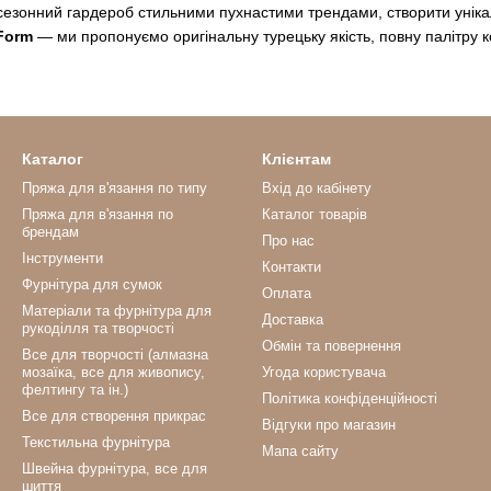
езонний гардероб стильними пухнастими трендами, створити унікаль
Form
— ми пропонуємо оригінальну турецьку якість, повну палітру 
Каталог
Клієнтам
Пряжа для в'язання по типу
Вхід до кабінету
Пряжа для в'язання по
Каталог товарів
брендам
Про нас
Інструменти
Контакти
Фурнітура для сумок
Оплата
Матеріали та фурнітура для
Доставка
рукоділля та творчості
Обмін та повернення
Все для творчості (алмазна
мозаїка, все для живопису,
Угода користувача
фелтингу та ін.)
Політика конфіденційності
Все для створення прикрас
Відгуки про магазин
Текстильна фурнітура
Мапа сайту
Швейна фурнітура, все для
шиття