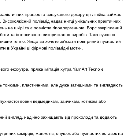
еалістичних іграшок та вишуканого декору ця лінійка займає
. Високоякісний поліамід надає нитці унікальних практичних
ень на шкірі та є повністю гіпоалергенною. Ворс закріплений
боти та інтенсивного використання виробів. Така сучасна
атишне тепло. Якщо ви хочете зв'язати повітряний пухнастий
ти в Україні
ці фірмові поліамідні мотки.
го екохутра, пряжа імітація хутра YarnArt Tecno є
ь тонкими, пластичними, але дуже затишними та виглядають
пухнастої вовни ведмедикам, зайчикам, котикам або
ий вигляд, надійно захищають від прохолоди та додають
тряних комірців, манжетів, опушок або пухнастих вставок на