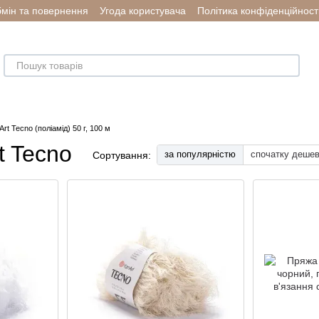
мін та повернення
Угода користувача
Політика конфіденційност
rt Tecno (поліамід) 50 г, 100 м
t Tecno
за популярністю
спочатку деше
Сортування: