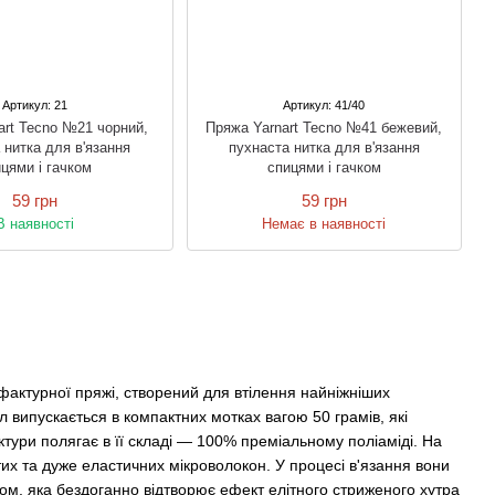
Артикул: 21
Артикул: 41/40
art Tecno №21 чорний,
Пряжа Yarnart Tecno №41 бежевий,
 нитка для в'язання
пухнаста нитка для в'язання
цями і гачком
спицями і гачком
59 грн
59 грн
В наявності
Немає в наявності
 фактурної пряжі, створений для втілення найніжніших
 випускається в компактних мотках вагою 50 грамів, які
ктури полягає в її складі — 100% преміальному поліаміді. На
стих та дуже еластичних мікроволокон. У процесі в'язання вони
ом, яка бездоганно відтворює ефект елітного стриженого хутра