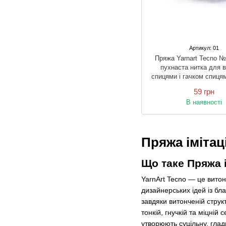
Артикул: 01
Пряжа Yarnart Tecno №
пухнаста нитка для в
спицями і гачком спицям
59 грн
В наявності
Пряжа імітац
Що таке Пряжа і
YarnArt Tecno — це витон
дизайнерських ідей із бл
завдяки витонченій струк
тонкій, гнучкій та міцній
утворюють суцільну, глад