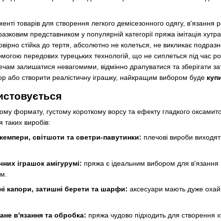
енті товарів для створення легкого демісезонного одягу, в'язання р
разковим представником у популярній категорії пряжа імітація хутра
вірно стійка до тертя, абсолютно не колеться, не викликає подразн
омогою передових турецьких технологій, що не сиплеться під час ро
речам залишатися невагомими, відмінно драпуватися та зберігати з
ор або створити реалістичну іграшку, найкращим вибором буде
купи
истовується
му формату, густому короткому ворсу та ефекту гладкого оксамитово
 таких виробів:
жемпери, світшоти та светри-павутинки:
плечові вироби виходят
них іграшок амігурумі:
пряжа є ідеальним вибором для в'язання 
м.
ні капори, затишні берети та шарфи:
аксесуари мають дуже охайн
ане в'язання та обробка:
пряжа чудово підходить для створення ху