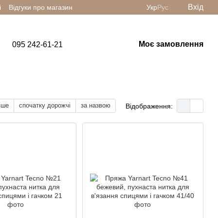
Вхід
і
Відгуки про магазин
Укр
Рус
Моє замовлення
095 242-61-21
вше
спочатку дорожчі
за назвою
Відображення: