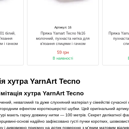
Артикул: 16
01 білий,
Пряжа Yarnart Tecno №16
Пряжа Yarn
'язання
молочний, пухнаста нитка для
пухнаста
и і гачком
в'язання спицями і гачком
спи
59 грн
В наявності
ія хутра YarnArt Tecno
мітація хутра YarnArt Tecno
чений, невагомий та дуже слухняний матеріал у сімействі сучасної
агородним ефектом короткошерстої шубки. Цей оригінальний артикул
турі мають гарну довжину нитки — 100 метрів. Секрет делікатної фа
 серцевині-основі надійно зафіксовано густі пучки коротких, шовкови
ку і дивовижно приємну на дотик поверхню з м'яким матовим відлив