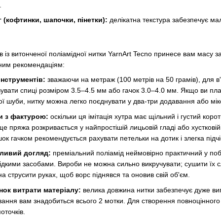
.
 (кофтинки, шапочки, пінетки):
делікатна текстура забезпечує м
 із витонченої поліамідної нитки YarnArt Tecno принесе вам масу 
чним рекомендаціям:
інструментів:
зважаючи на метраж (100 метрів на 50 грамів), для в'
вати спиці розміром 3.5–4.5 мм або гачок 3.0–4.0 мм. Якщо ви пл
ої шуби, нитку можна легко поєднувати у два-три додавання або мі
и з фактурою:
оскільки ця імітація хутра має щільний і густий корот
 пряжа розкривається у найпростішій лицьовій гладі або хустковій в
шок гачком рекомендується рахувати петельки на дотик і злегка підч
гливий догляд:
преміальний поліамід неймовірно практичний у побу
рідкими засобами. Вироби не можна сильно викручувати; сушити їх с
а струсити руках, щоб ворс піднявся та оновив свій об'єм.
ок витрати матеріалу:
велика довжина нитки забезпечує дуже виг
ання вам знадобиться всього 2 мотки. Для створення повноцінного
оточків.