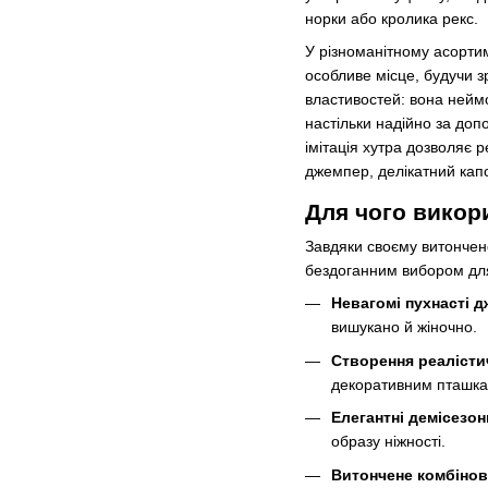
норки або кролика рекс.
У різноманітному асортим
особливе місце, будучи з
властивостей: вона неймо
настільки надійно за доп
імітація хутра дозволяє 
джемпер, делікатний кап
Для чого викор
Завдяки своєму витончено
бездоганним вибором для
Невагомі пухнасті д
вишукано й жіночно.
Створення реалістич
декоративним пташка
Елегантні демісезон
образу ніжності.
Витончене комбінов