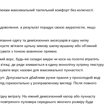
алюкам максимальний тактильний комфорт без колючості.
задоволення, а результат порадує своєю акуратністю, якщо
язання одягу та демісезонних аксесуарів в одну нитку
ануєте зв'язати щільну зимову шапку-вушанку або об'ємний
ксувати з тонкою вовняною пряжею.
кий ворс, будь-які складні ажури чи коси на полотні втратять
'язці, де ряди зливаються в єдину монолітну хутряну текстуру.
ісувати ворс назовні для максимальної пухнастості.
ті. Допускається дбайливе ручне прання у прохолодній воді
лід горизонтально у розправленому вигляді. Після повного
ідну витрату. На ніжний демісезонний капор або пухнасту
 повітряного пуловера середнього жіночого розміру буде