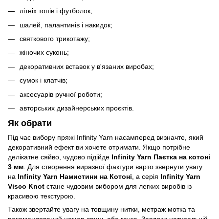
літніх топів і футболок;
шалей, палантинів і накидок;
святкового трикотажу;
жіночих суконь;
декоративних вставок у в'язаних виробах;
сумок і клатчів;
аксесуарів ручної роботи;
авторських дизайнерських проєктів.
Як обрати
Під час вибору пряжі Infinity Yarn насамперед визначте, який
декоративний ефект ви хочете отримати. Якщо потрібне
делікатне сяйво, чудово підійде
Infinity Yarn Паєтка на котоні
3 мм
. Для створення виразної фактури варто звернути увагу
на
Infinity Yarn Намистини на Котоні
, а серія
Infinity Yarn
Visco Knot
стане чудовим вибором для легких виробів із
красивою текстурою.
Також звертайте увагу на товщину нитки, метраж мотка та