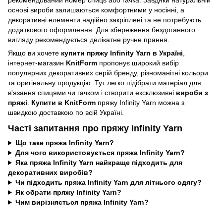
рекомендований номер спиць або гачка. Завдяки натуральній
основі вироби залишаються комфортними у носінні, а
декоративні елементи надійно закріплені та не потребують
додаткового оформлення. Для збереження бездоганного
вигляду рекомендується делікатне ручне прання.
Якщо ви хочете
купити пряжу Infinity Yarn в Україні
,
інтернет-магазин
KnitForm
пропонує широкий вибір
популярних декоративних серій бренду, різноманітні кольори
та оригінальну продукцію. Тут легко підібрати матеріал для
в'язання спицями чи гачком і створити ексклюзивні
вироби з
пряжі
.
Купити в KnitForm
пряжу Infinity Yarn можна з
швидкою доставкою по всій Україні.
Часті запитання про пряжу Infinity Yarn
Що таке пряжа Infinity Yarn?
Для чого використовується пряжа Infinity Yarn?
Яка пряжа Infinity Yarn найкраще підходить для
декоративних виробів?
Чи підходить пряжа Infinity Yarn для літнього одягу?
Як обрати пряжу Infinity Yarn?
Чим вирізняється пряжа Infinity Yarn?