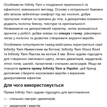
Особливістю Infinity Yarn є поєднання практичності та
ефектного зовнішнього вигляду. Основа з натуральної бавовни
або віскози забезпечує комфорт під час носіння, добре
пропускає повітря та приємна до тіла, а декоративні елементи
додають полотну блиску, текстури та оригінальності.
Незважаючи на декоративний характер, нитка залишається
зручною у роботі, добре ковзає по
спицях і гачку
, рівномірно
лягає у полотно та дозволяє створювати акуратні вироби.
Особливою популярністю серед майстринь користуються серії
Infinity Yarn Намистини на Котоні
,
Infinity Yarn Visco Knot
та
Infinity Yarn Паєтка на котоні 3 мм
. Вони чудово підходять
для створення святкового одягу, легких джемперів, кардиганів,
літніх топів, шалей, палантинів і стильних аксесуарів. Якщо ви
плануєте
купити пряжу Infinity Yarn в Україні
, цей бренд
допоможе створити ексклюзивні вироби з виразним
декоративним ефектом.
Для чого використовується
Пряжа Infinity Yarn чудово підходить для виготовлення:
стильних светрів і джемперів;
кардиганів і жакетів;