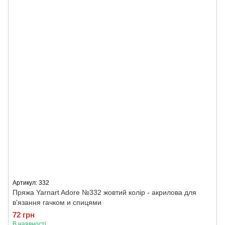
Артикул: 332
Пряжа Yarnart Adore №332 жовтий колір - акрилова для
в'язання гачком и спицями
72 грн
В наявності