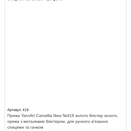
Артикул: 419
Пряжа YarnArt Camellia New №419 золото блістер золото,
пряжа з металевим блістером, для ручного в'язання
спицями та гачком