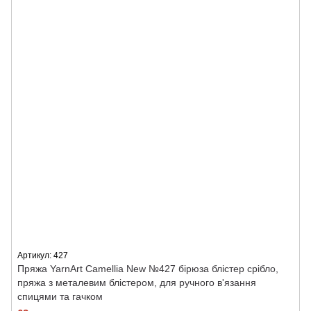
Артикул: 427
Пряжа YarnArt Camellia New №427 бірюза блістер срібло,
пряжа з металевим блістером, для ручного в'язання
спицями та гачком