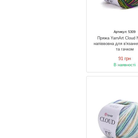
Артикул: 5309
Пряжа YarnArt Cloud 
напіввовна для в'язанн
та гачком
91 грн
В наявності