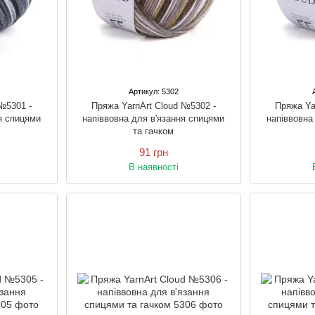
Артикул: 5302
№5301 -
Пряжа YarnArt Cloud №5302 -
Пряжа Ya
я спицями
напіввовна для в'язання спицями
напіввовна
та гачком
91 грн
В наявності