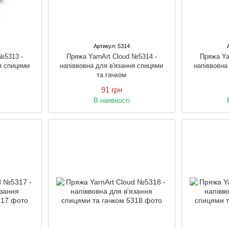
Артикул: 5314
№5313 -
Пряжа YarnArt Cloud №5314 -
Пряжа Ya
я спицями
напіввовна для в'язання спицями
напіввовна
та гачком
91 грн
В наявності