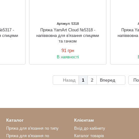
Артикул: 5318
№5317 -
Пряжа YarnArt Cloud №5318 -
Пряжа Ya
я спицями
напіввовна для в'язання спицями
напіввовна
та гачком
91 грн
В наявності
Назад
1
2
Вперед
По
Каталог
Клієнтам
Пряжа для в'язання по типу
Вхід до кабінету
Пряжа для в'язання по
Каталог товарів