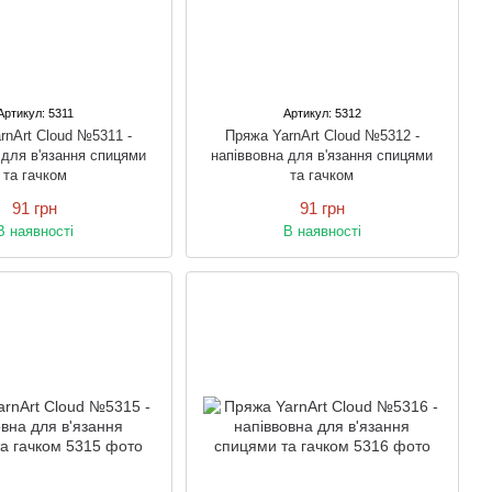
Артикул: 5311
Артикул: 5312
rnArt Cloud №5311 -
Пряжа YarnArt Cloud №5312 -
 для в'язання спицями
напіввовна для в'язання спицями
та гачком
та гачком
91 грн
91 грн
В наявності
В наявності