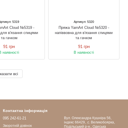
Артикул: 5319
Артикул: 5320
rnArt Cloud №5319 -
Пряжа YarnArt Cloud №5320 -
 для в'язання спицями
напіввовна для в'язання спицями
та гачком
та гачком
91 грн
91 грн
В наявності
В наявності
казати всі
Контактна інформація
095 242-61-21
Вул. Олександра Кушніра 56,
індекс 66429, .с. Великобоярка,
Зворотній дзвінок
Подільський р-н., Одеська