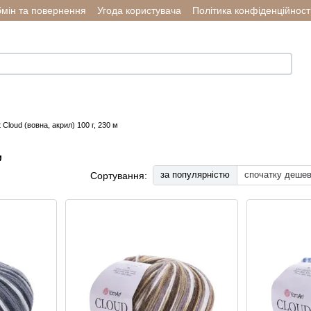
мін та повернення
Угода користувача
Політика конфіденційност
 Cloud (вовна, акрил) 100 г, 230 м
,
за популярністю
спочатку деше
Сортування: