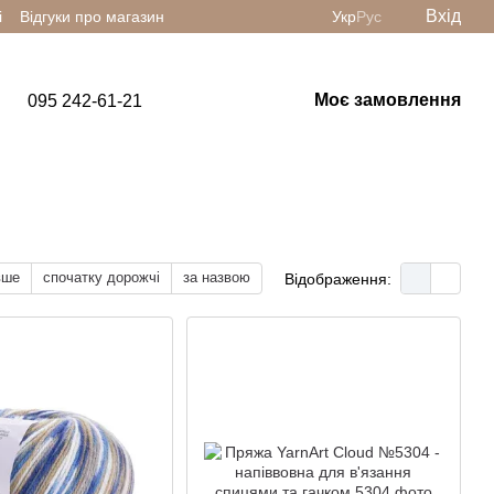
Вхід
і
Відгуки про магазин
Укр
Рус
Моє замовлення
095 242-61-21
вше
спочатку дорожчі
за назвою
Відображення: