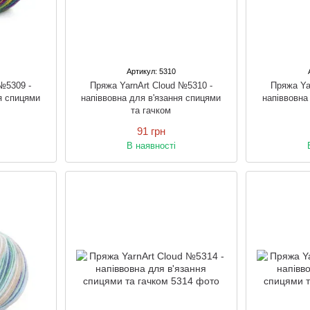
Артикул: 5310
№5309 -
Пряжа YarnArt Cloud №5310 -
Пряжа Ya
я спицями
напіввовна для в'язання спицями
напіввовна
та гачком
91 грн
В наявності