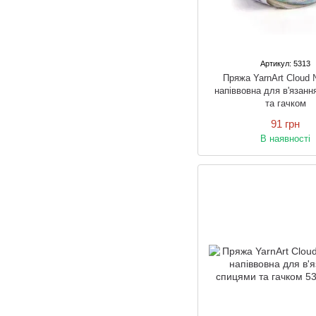
Артикул: 5313
Пряжа YarnArt Cloud 
напіввовна для в'язанн
та гачком
91 грн
В наявності