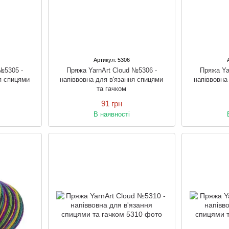
Артикул: 5306
№5305 -
Пряжа YarnArt Cloud №5306 -
Пряжа Ya
я спицями
напіввовна для в'язання спицями
напіввовна
та гачком
91 грн
В наявності