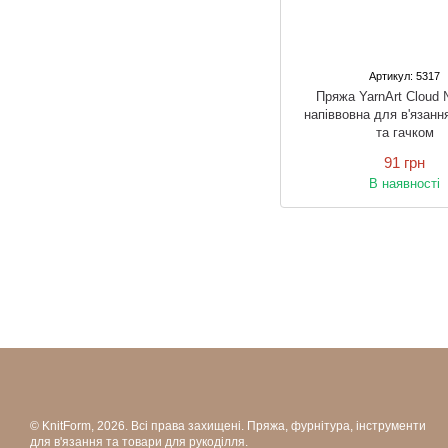
Артикул: 5317
Пряжа YarnArt Cloud 
напіввовна для в'язанн
та гачком
91 грн
В наявності
© KnitForm, 2026. Всі права захищені. Пряжа, фурнітура, інструменти
для в'язання та товари для рукоділля.