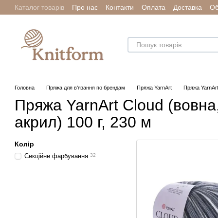
Каталог товарів
Про нас
Контакти
Оплата
Доставка
Об
Перейти до основного контенту
Головна
Пряжа для в'язання по брендам
Пряжа YarnArt
Пряжа YarnArt
Пряжа YarnArt Cloud (вовна
акрил) 100 г, 230 м
Колір
Секційне фарбування
32