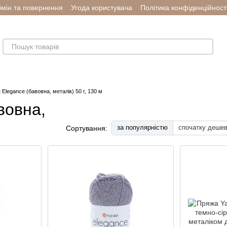
мін та повернення
Угода користувача
Політика конфіденційност
 Elegance (бавовна, металік) 50 г, 130 м
вовна,
за популярністю
спочатку деше
Сортування: