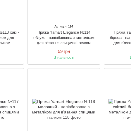
Артикул: 114
№113 хакі -
Пряжа Yarnart Elegance №114
Пряжа Ya
іком для
яблуко - напівбавовна з металіком
бірюза - на
гачком
для в'язання спицями і гачком
для в'яза
59 грн
В наявності