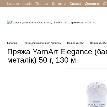
Каталог товарів
Про нас
Контакти
Оплата
Доставка
Об
Перейти до основного контенту
Головна
Пряжа для в'язання по брендам
Пряжа YarnArt
Пряжа YarnArt
Пряжа YarnArt Elegance (ба
металік) 50 г, 130 м