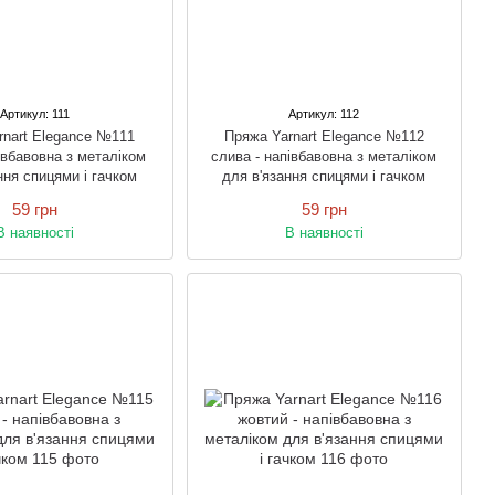
Артикул: 111
Артикул: 112
rnart Elegance №111
Пряжа Yarnart Elegance №112
півбавовна з металіком
слива - напівбавовна з металіком
ння спицями і гачком
для в'язання спицями і гачком
59 грн
59 грн
В наявності
В наявності