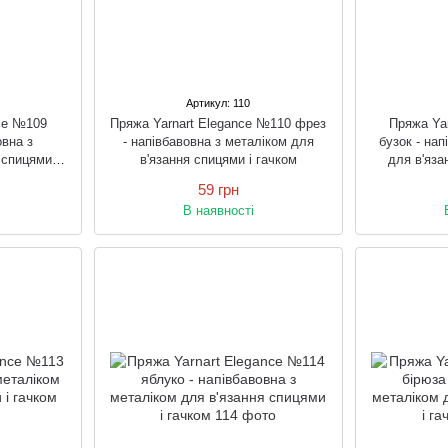
Артикул: 110
nce №109
Пряжа Yarnart Elegance №110 фрез
Пряжа Ya
овна з
- напівбавовна з металіком для
бузок - на
 спицями і
в'язання спицями і гачком
для в'яза
59 грн
В наявності