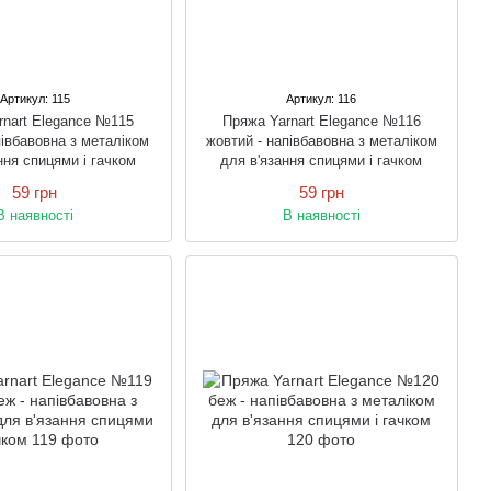
Артикул: 115
Артикул: 116
rnart Elegance №115
Пряжа Yarnart Elegance №116
півбавовна з металіком
жовтий - напівбавовна з металіком
ння спицями і гачком
для в'язання спицями і гачком
59 грн
59 грн
В наявності
В наявності