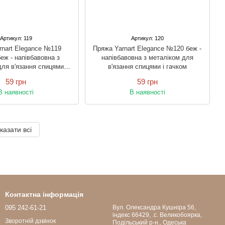
Артикул: 119
Артикул: 120
rnart Elegance №119
Пряжа Yarnart Elegance №120 беж -
беж - напівбавовна з
напівбавовна з металіком для
ля в'язання спицями і
в'язання спицями і гачком
гачком
59 грн
59 грн
В наявності
В наявності
казати всі
Контактна інформація
095 242-61-21
Вул. Олександра Кушніра 56,
індекс 66429, .с. Великобоярка,
Зворотній дзвінок
Подільський р-н., Одеська