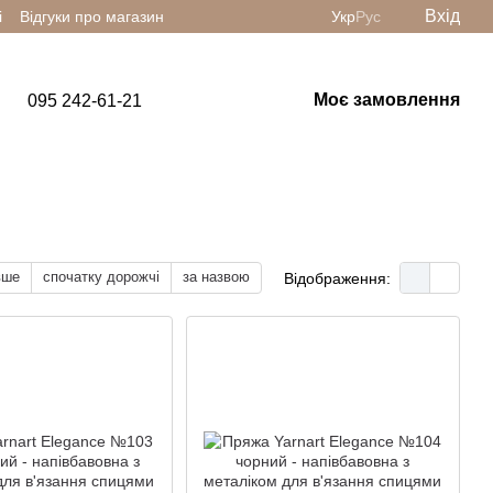
Вхід
і
Відгуки про магазин
Укр
Рус
Моє замовлення
095 242-61-21
вше
спочатку дорожчі
за назвою
Відображення: