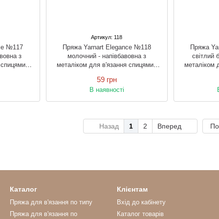
Артикул: 118
nce №117
Пряжа Yarnart Elegance №118
Пряжа Ya
авовна з
молочний - напівбавовна з
світлий 
 спицями і
металіком для в'язання спицями і
металіком д
гачком
59 грн
В наявності
Назад
1
2
Вперед
По
Каталог
Клієнтам
Пряжа для в'язання по типу
Вхід до кабінету
Пряжа для в'язання по
Каталог товарів