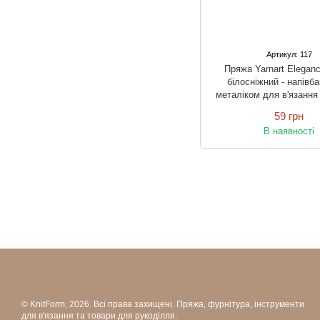
Артикул: 117
Пряжа Yarnart Elega
білосніжний - напівб
металіком для в'язання
гачком
59 грн
В наявності
© KnitForm, 2026. Всі права захищені. Пряжа, фурнітура, інструменти
для в'язання та товари для рукоділля.