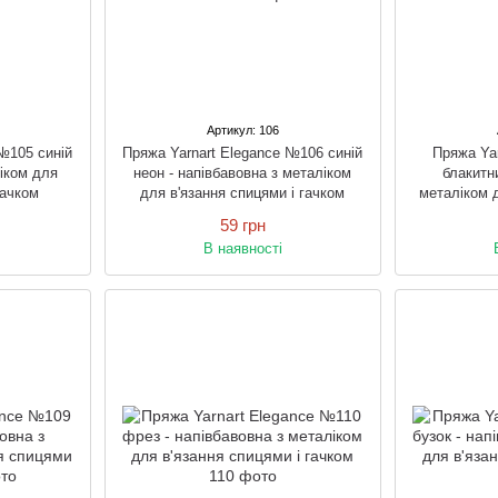
Артикул: 106
№105 синій
Пряжа Yarnart Elegance №106 синій
Пряжа Ya
ліком для
неон - напівбавовна з металіком
блакитн
гачком
для в'язання спицями і гачком
металіком д
59 грн
В наявності