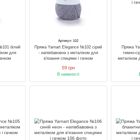
Артикул: 102
№101 білий
Пряжа Yarnart Elegance №102 сірий
Пряжа Ya
ліком для
- напівбавовна з металіком для
темно-сі
гачком
в'язання спицями і гачком
металіком д
59 грн
В наявності