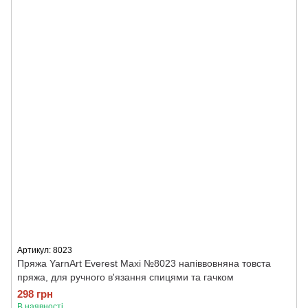
Артикул: 8023
Пряжа YarnArt Everest Maxi №8023 напіввовняна товста
пряжа, для ручного в'язання спицями та гачком
298 грн
В наявності