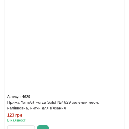
Артикул: 4629
Пряжа YarnArt Forza Solid №4629 зелений неон,
напіввовна, нитки для в'язання
123 грн
В наявності