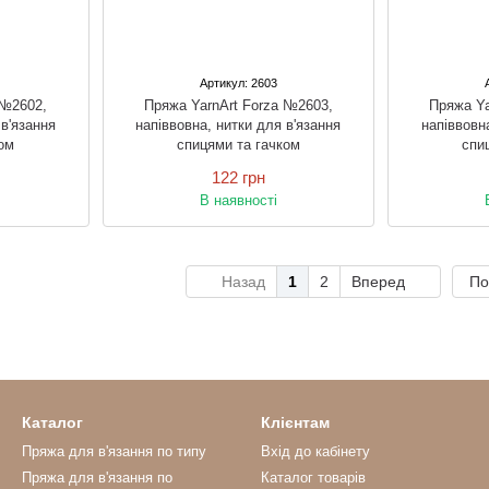
Артикул: 2603
 №2602,
Пряжа YarnArt Forza №2603,
Пряжа Ya
 в'язання
напіввовна, нитки для в'язання
напіввовн
ом
спицями та гачком
спи
122 грн
В наявності
Назад
1
2
Вперед
По
Каталог
Клієнтам
Пряжа для в'язання по типу
Вхід до кабінету
Пряжа для в'язання по
Каталог товарів