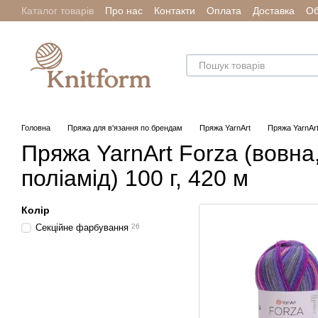
Каталог товарів
Про нас
Контакти
Оплата
Доставка
Об
Перейти до основного контенту
Головна
Пряжа для в'язання по брендам
Пряжа YarnArt
Пряжа YarnArt
Пряжа YarnArt Forza (вовна
поліамід) 100 г, 420 м
Колір
Секційне фарбування
26