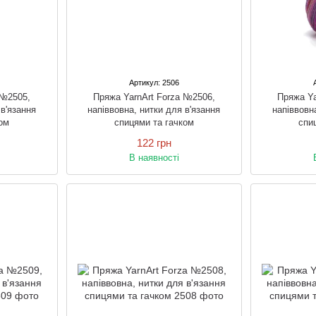
Артикул: 2506
 №2505,
Пряжа YarnArt Forza №2506,
Пряжа Ya
 в'язання
напіввовна, нитки для в'язання
напіввовн
ом
спицями та гачком
спи
122 грн
В наявності