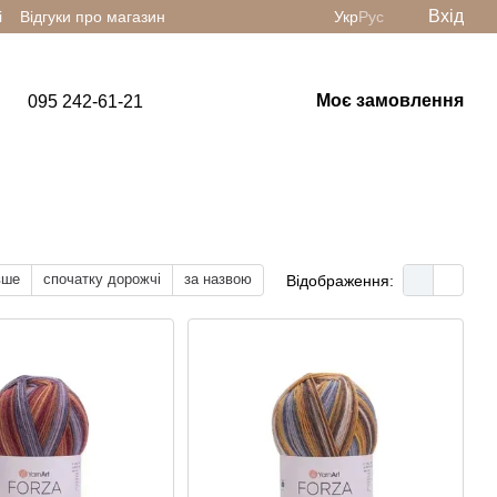
Вхід
і
Відгуки про магазин
Укр
Рус
Моє замовлення
095 242-61-21
вше
спочатку дорожчі
за назвою
Відображення: