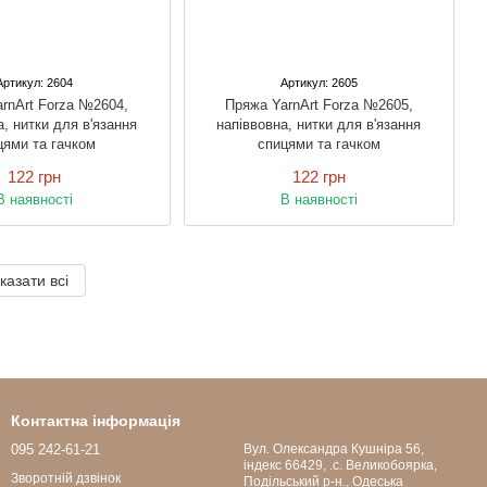
Артикул: 2604
Артикул: 2605
rnArt Forza №2604,
Пряжа YarnArt Forza №2605,
а, нитки для в'язання
напіввовна, нитки для в'язання
цями та гачком
спицями та гачком
122 грн
122 грн
В наявності
В наявності
казати всі
Контактна інформація
095 242-61-21
Вул. Олександра Кушніра 56,
індекс 66429, .с. Великобоярка,
Зворотній дзвінок
Подільський р-н., Одеська