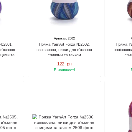
Артикул: 2502
 №2501,
Пряжа YarnArt Forza №2502,
Пряжа Ya
 в'язання
напіввовна, нитки для в'язання
напіввовн
ицями та
спицями та гачком
спи
122 грн
В наявності