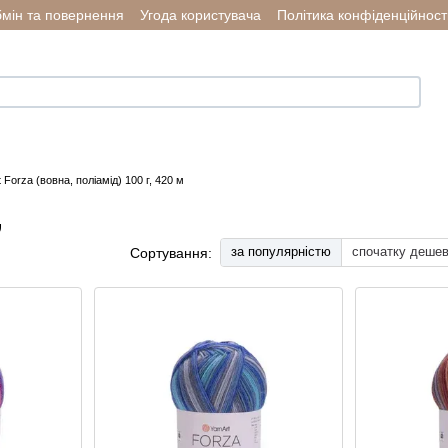
мін та повернення
Угода користувача
Політика конфіденційност
 Forza (вовна, поліамід) 100 г, 420 м
,
за популярністю
спочатку деше
Сортування: