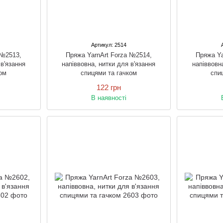
Артикул: 2514
 №2513,
Пряжа YarnArt Forza №2514,
Пряжа Ya
 в'язання
напіввовна, нитки для в'язання
напіввовн
ом
спицями та гачком
спи
122 грн
В наявності