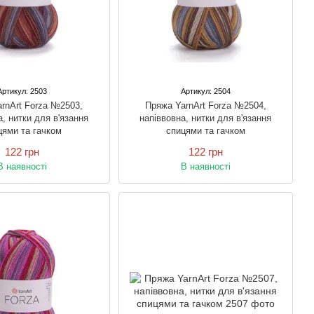
Артикул: 2503
Артикул: 2504
rnArt Forza №2503,
Пряжа YarnArt Forza №2504,
а, нитки для в'язання
напіввовна, нитки для в'язання
цями та гачком
спицями та гачком
122 грн
122 грн
В наявності
В наявності