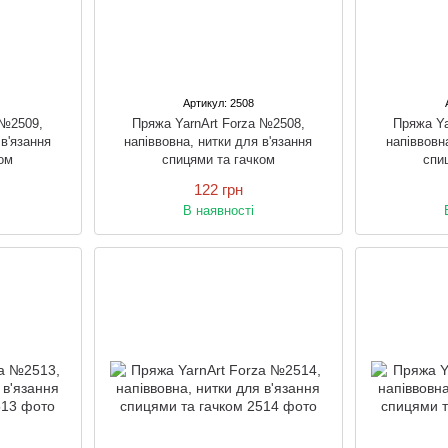
Артикул: 2508
 №2509,
Пряжа YarnArt Forza №2508,
Пряжа Ya
 в'язання
напіввовна, нитки для в'язання
напіввовн
ом
спицями та гачком
спи
122 грн
В наявності