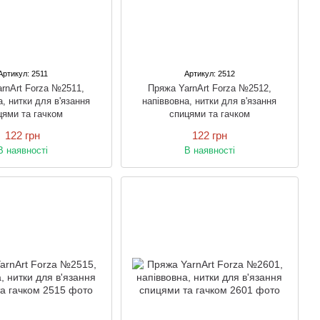
Артикул: 2511
Артикул: 2512
rnArt Forza №2511,
Пряжа YarnArt Forza №2512,
а, нитки для в'язання
напіввовна, нитки для в'язання
цями та гачком
спицями та гачком
122 грн
122 грн
В наявності
В наявності