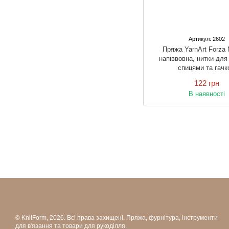
Артикул: 2602
Пряжа YarnArt Forza
напіввовна, нитки для
спицями та гачк
122 грн
В наявності
© KnitForm, 2026. Всі права захищені. Пряжа, фурнітура, інструменти
для в'язання та товари для рукоділля.