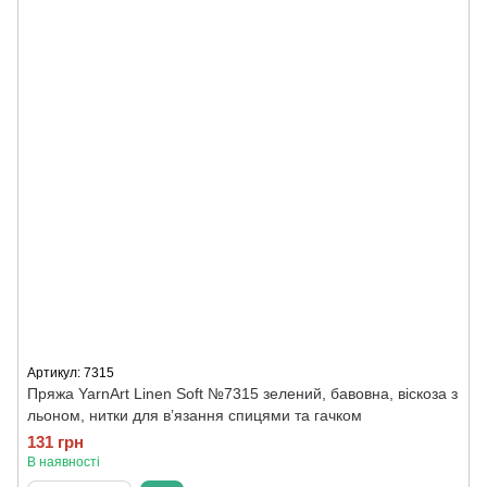
Артикул: 7315
Пряжа YarnArt Linen Soft №7315 зелений, бавовна, віскоза з
льоном, нитки для вʼязання спицями та гачком
131 грн
В наявності