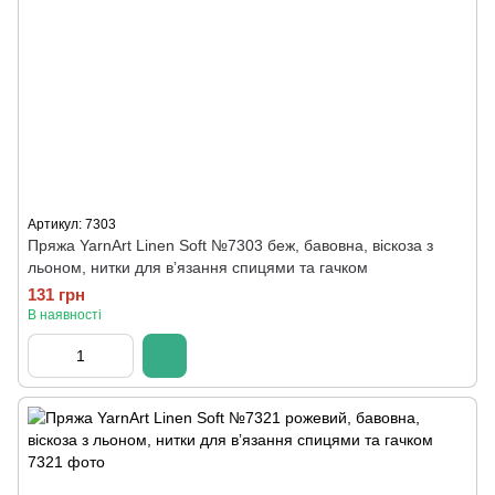
Артикул: 7303
Пряжа YarnArt Linen Soft №7303 беж, бавовна, віскоза з
льоном, нитки для вʼязання спицями та гачком
131 грн
В наявності