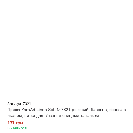
Артикул: 7321
Пряжа YarnArt Linen Soft №7321 рожевий, бавовна, віскоза з
льоном, нитки для вʼязання спицями та гачком
131 грн
В наявності