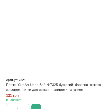
Артикул: 7325
Пряжа YarnArt Linen Soft №7325 бузковий, бавовна, віскоза
з льоном, нитки для вʼязання спицями та гачком
131 грн
В наявності