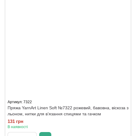
Артикул: 7322
Пряжа YarnArt Linen Soft №7322 рожевий, бавовна, віскоза з
льоном, нитки для вʼязання спицями та гачком
131 грн
В наявності