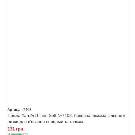
Артикул: 7403
Пряжа YarnArt Linen Soft №7403, бавовна, віскоза з льоном,
нитки для вʼязання спицями та гачком
131 грн
В наявності