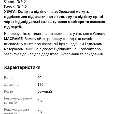
Спиці: №4,0
Гачок: № 4,0
УВАГА! Колір та відтінок на зображенні можуть
відрізнятися від фактичного кольору та відтінку пряжі
через індивідуальні налаштування монітора та залежно
від партії.
Не пропустіть можливість створити щось унікальне з
Yarnart
MACRAME
. Замовляйте цю пряжу сьогодні та почніть
втілювати у життя свої креативні ідеї з надійним і стильним
матеріалом, який не підведе! Відвідайте наш вебсайт або
зверніться до нас для додаткової інформації та придбання.
Характеристики
Вага
90
Довжина
130
Колір
Бежевий
Рекомендований
4,0
гачок №
Рекомендовані
4,0
спиці №