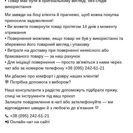
• Товар має бути в оригінальному вигляді, без слідів
використання
Ми завжди на боці клієнта й прагнемо, щоб кожна покупка
приносила задоволення!
• Ви можете повернути товар протягом 14 днів з моменту
отримання
• Повернення можливе, якщо товар не був у використанні та
збережено його товарний вигляд і упаковку
• Витрати на доставку при поверненні неякісного або
бракованого товару — за наш рахунок
• Для ініціації повернення — просто зв’яжіться з нами через
чат або за номером телефону +38 (095) 242-61-21
Ми дбаємо про комфорт і довіру наших клієнтів!
💬 Потрібна допомога з вибором?
Наші консультанти з радістю допоможуть підібрати пряжу,
спиці чи інструменти під ваш проєкт.
Залиште повідомлення в чаті або зателефонуйте — ми
відповідаємо швидко й з любов’ю до в’язання 💛
📞 +38 (095) 242-61-21
📲 Онлайн-чат на сайті