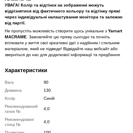
УВАГА! Колір та відтінок на зображенні можуть
відрізнятися від фактичного кольору та відтінку пряжі
через індивідуальні налаштування монітора та залежно
від партії.
Не пропустіть можливість створити щось унікальне з
Yarnart
MACRAME
. Замовляйте цю пряжу сьогодні та почніть
втілювати у життя свої креативні ідеї з надійним і стильним
матеріалом, який не підведе! Відвідайте наш вебсайт або
зверніться до нас для додаткової інформації та придбання.
Характеристики
Вага
90
Довжина
130
Колір
Синій
Рекомендований
4,0
гачок №
Рекомендовані
4,0
спиці №
Поліестер
100