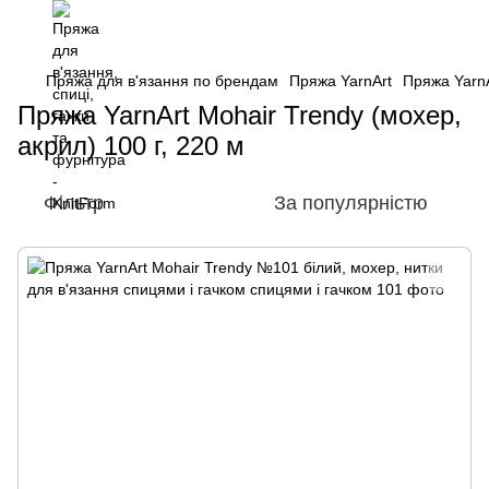
Пряжа для в'язання по брендам
Пряжа YarnArt
Пряжа YarnA
Пряжа YarnArt Mohair Trendy (мохер,
акрил) 100 г, 220 м
Фільтр
За популярністю