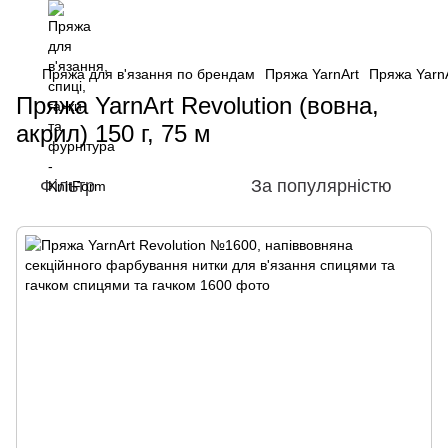
Пряжа для в'язання по брендам
Пряжа YarnArt
Пряжа YarnA
Пряжа YarnArt Revolution (вовна,
акрил) 150 г, 75 м
Фільтр
За популярністю