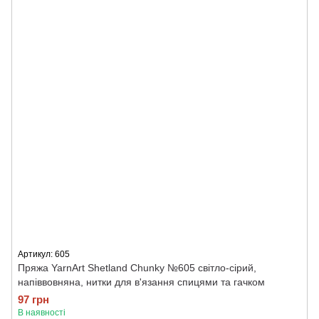
Артикул: 605
Пряжа YarnArt Shetland Chunky №605 світло-сірий,
напіввовняна, нитки для в'язання спицями та гачком
97 грн
В наявності