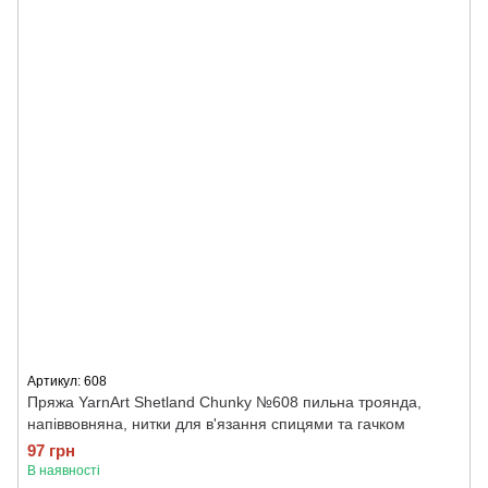
Артикул: 608
Пряжа YarnArt Shetland Chunky №608 пильна троянда,
напіввовняна, нитки для в'язання спицями та гачком
97 грн
В наявності