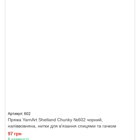
Артикул: 602
Пряжа YarnArt Shetland Chunky №602 чорний,
напіввовняна, нитки для в'язання спицями та гачком
97 грн
В наявності