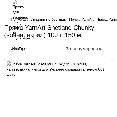
Пряжа для в'язання по брендам
Пряжа YarnArt
Пряжа YarnA
Пряжа YarnArt Shetland Chunky
(вовна, акрил) 100 г, 150 м
Фільтр
За популярністю