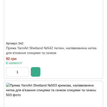
Артикул: 542
Пряжа YarnArt Shetland №542 тютюн, напіввовняна нитка
для в'язання спицями та гачком
92 грн
В наявності