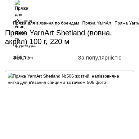
Пряжа для в'язання по брендам
Пряжа YarnArt
Пряжа YarnA
Пряжа YarnArt Shetland (вовна,
акрил) 100 г, 220 м
Фільтр
За популярністю