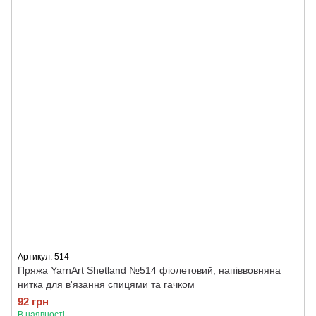
Артикул: 514
Пряжа YarnArt Shetland №514 фіолетовий, напіввовняна
нитка для в'язання спицями та гачком
92 грн
В наявності