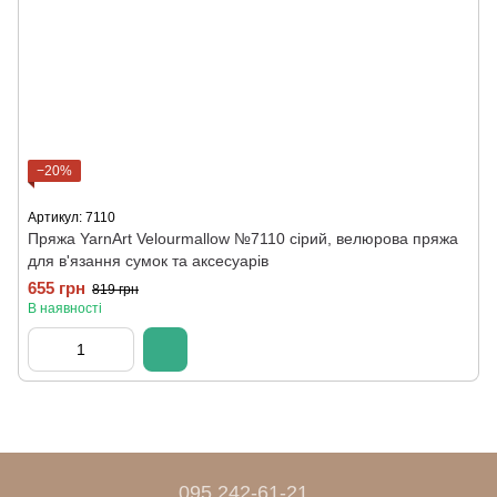
−20%
Артикул: 7110
Пряжа YarnArt Velourmallow №7110 сірий, велюрова пряжа
для в'язання сумок та аксесуарів
655 грн
819 грн
В наявності
095 242-61-21