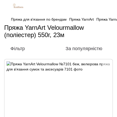
Пряжа для в'язання по брендам
Пряжа YarnArt
Пряжа YarnA
Пряжа YarnArt Velourmallow
(поліестер) 550г, 23м
Фільтр
За популярністю