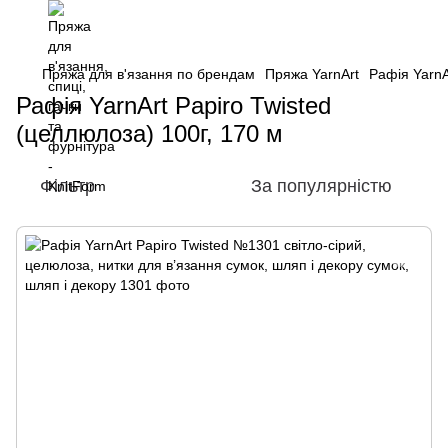
Пряжа для в'язання по брендам
Пряжа YarnArt
Рафія YarnA
Рафія YarnArt Papiro Twisted
(целлюлоза) 100г, 170 м
Фільтр
За популярністю