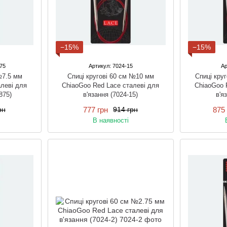
−15%
−15%
75
Артикул: 7024-15
Ар
№7.5 мм
Спиці кругові 60 см №10 мм
Спиці кру
леві для
ChiaoGoo Red Lace сталеві для
ChiaoGoo 
875)
в'язання (7024-15)
в'я
777 грн
875 
рн
914 грн
В наявності