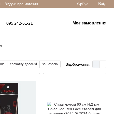
Вхід
і
Відгуки про магазин
Укр
Рус
Моє замовлення
095 242-61-21
ві
вше
спочатку дорожчі
за назвою
Відображення: