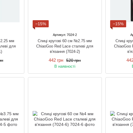
−15%
−15%
Артикул: 7024-2
А
№2.25 мм
Спиці кругові 60 см №2.75 мм
Спиці кру
леві для
ChiaoGoo Red Lace сталеві для
ChiaoGoo 
1)
в'язання (7024-2)
в'я
442 грн
442
рн
520 грн
В наявності