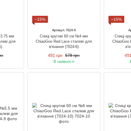
−15%
−15%
Артикул: 7024-6
А
№3.75 мм
Спиці кругові 60 см №4 мм
Спиці кр
леві для
ChiaoGoo Red Lace сталеві для
ChiaoGoo 
5)
в'язання (7024-6)
в'я
491 грн
491
рн
578 грн
В наявності