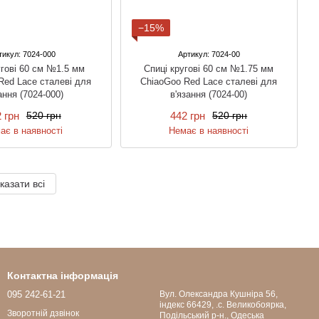
−15%
тикул: 7024-000
Артикул: 7024-00
угові 60 см №1.5 мм
Спиці кругові 60 см №1.75 мм
Red Lace сталеві для
ChiaoGoo Red Lace сталеві для
ання (7024-000)
в'язання (7024-00)
 грн
442 грн
520 грн
520 грн
ає в наявності
Немає в наявності
казати всі
Контактна інформація
095 242-61-21
Вул. Олександра Кушніра 56,
індекс 66429, .с. Великобоярка,
Зворотній дзвінок
Подільський р-н., Одеська