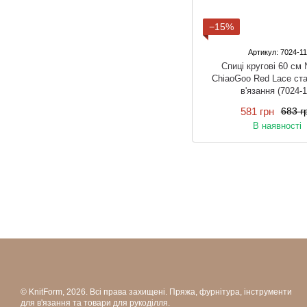
−15%
Артикул: 7024-11
Спиці кругові 60 см
ChiaoGoo Red Lace ста
в'язання (7024-1
581 грн
683 г
В наявності
© KnitForm, 2026. Всі права захищені. Пряжа, фурнітура, інструменти
для в'язання та товари для рукоділля.