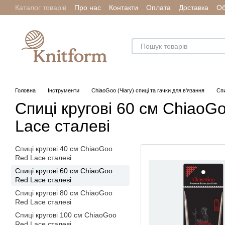
Каталог товарів
Про нас
Контакти
Оплата
Доставка
Об
Перейти до основного контенту
Головна
Інструменти
ChiaoGoo (Чіагу) спиці та гачки для в'язання
Спи
Спиці кругові 60 см ChiaoG
Lace сталеві
Спиці кругові 40 см ChiaoGoo
Red Lace сталеві
Спиці кругові 60 см ChiaoGoo
Red Lace сталеві
Спиці кругові 80 см ChiaoGoo
Red Lace сталеві
Спиці кругові 100 см ChiaoGoo
Red Lace сталеві