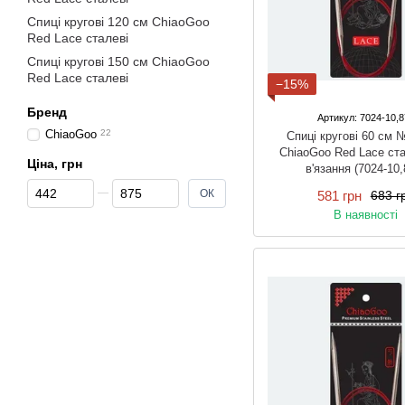
Спиці кругові 120 см ChiaoGoo
Red Lace сталеві
Спиці кругові 150 см ChiaoGoo
Red Lace сталеві
−15%
Бренд
Артикул: 7024-10,8
ChiaoGoo
22
Спиці кругові 60 см 
ChiaoGoo Red Lace ста
Ціна, грн
в'язання (7024-10,
Від Ціна, грн
До Ціна, грн
ОК
581 грн
683 г
В наявності