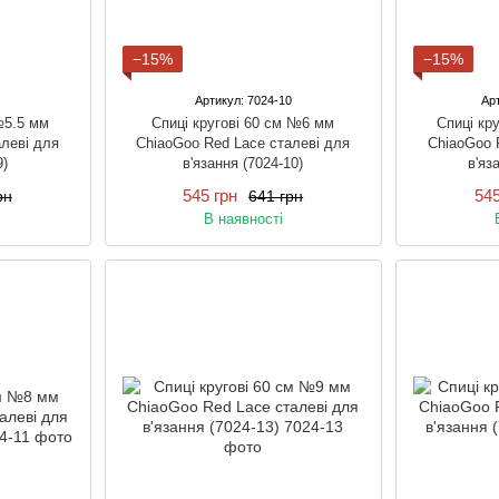
−15%
−15%
Артикул: 7024-10
Арт
№5.5 мм
Спиці кругові 60 см №6 мм
Спиці кр
леві для
ChiaoGoo Red Lace сталеві для
ChiaoGoo 
9)
в'язання (7024-10)
в'яз
545 грн
545
рн
641 грн
В наявності