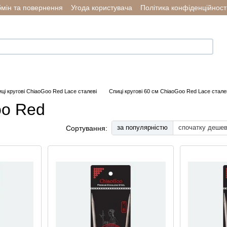
мін та повернення
Угода користувача
Політика конфіденційност
ці кругові ChiaoGoo Red Lace сталеві
Спиці кругові 60 см ChiaoGoo Red Lace стале
oo Red
за популярністю
спочатку деше
Сортування: