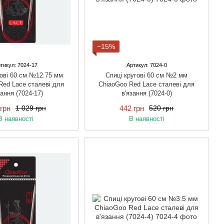
−15%
тикул: 7024-17
Артикул: 7024-0
гові 60 см №12.75 мм
Спиці кругові 60 см №2 мм
Red Lace сталеві для
ChiaoGoo Red Lace сталеві для
зання (7024-17)
в'язання (7024-0)
грн
442 грн
1 029 грн
520 грн
В наявності
В наявності