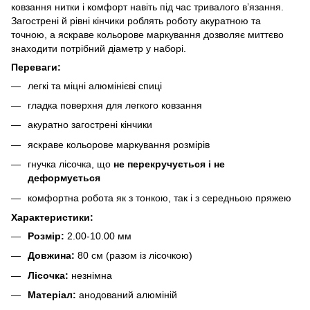
ковзання нитки і комфорт навіть під час тривалого в’язання.
Загострені й рівні кінчики роблять роботу акуратною та
точною, а яскраве кольорове маркування дозволяє миттєво
знаходити потрібний діаметр у наборі.
Переваги:
легкі та міцні алюмінієві спиці
гладка поверхня для легкого ковзання
акуратно загострені кінчики
яскраве кольорове маркування розмірів
гнучка лісочка, що
не перекручується і не
деформується
комфортна робота як з тонкою, так і з середньою пряжею
Характеристики:
Розмір:
2.00-10.00 мм
Довжина:
80 см (разом із лісочкою)
Лісочка:
незнімна
Матеріал:
анодований алюміній