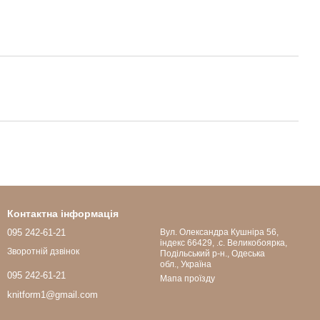
Контактна інформація
095 242-61-21
Вул. Олександра Кушніра 56,
індекс 66429, .с. Великобоярка,
Зворотній дзвінок
Подільський р-н., Одеська
обл., Україна
095 242-61-21
Мапа проїзду
knitform1@gmail.com