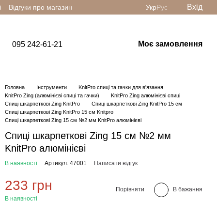
Вхід
і
Відгуки про магазин
Укр
Рус
Моє замовлення
095 242-61-21
Головна
Інструменти
KnitPro спиці та гачки для в'язання
KnitPro Zing (алюмінієві спиці та гачки)
KnitPro Zing алюмінієві спиці
Спиці шкарпеткові Zing KnitPro
Спиці шкарпеткові Zing KnitPro 15 см
Спиці шкарпеткові Zing KnitPro 15 см Knitpro
Спиці шкарпеткові Zing 15 см №2 мм KnitPro алюмінієві
Спиці шкарпеткові Zing 15 см №2 мм
KnitPro алюмінієві
В наявності
Артикул: 47001
Написати відгук
233 грн
Порівняти
В бажання
В наявності