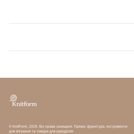
© KnitForm, 2026. Всі права захищені. Пряжа, фурнітура, інструменти
для в'язання та товари для рукоділля.