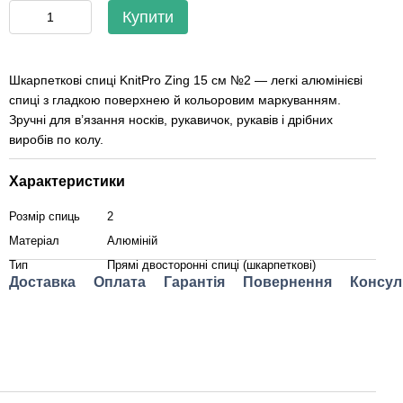
Купити
Шкарпеткові спиці KnitPro Zing 15 см №2 — легкі алюмінієві
спиці з гладкою поверхнею й кольоровим маркуванням.
Зручні для в’язання носків, рукавичок, рукавів і дрібних
виробів по колу.
Характеристики
Розмір спиць
2
Матеріал
Алюміній
Тип
Прямі двосторонні спиці (шкарпеткові)
Доставка
Оплата
Гарантія
Повернення
Консул