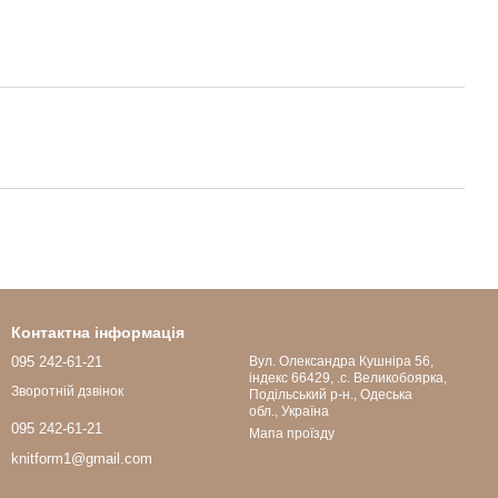
Контактна інформація
095 242-61-21
Вул. Олександра Кушніра 56,
індекс 66429, .с. Великобоярка,
Зворотній дзвінок
Подільський р-н., Одеська
обл., Україна
095 242-61-21
Мапа проїзду
knitform1@gmail.com