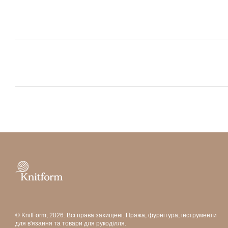
© KnitForm, 2026. Всі права захищені. Пряжа, фурнітура, інструменти
для в'язання та товари для рукоділля.