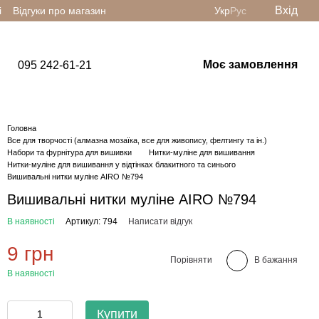
Вхід
і
Відгуки про магазин
Укр
Рус
Моє замовлення
095 242-61-21
Головна
Все для творчості (алмазна мозаїка, все для живопису, фелтингу та ін.)
Набори та фурнітура для вишивки
Нитки-муліне для вишивання
Нитки-муліне для вишивання у відтінках блакитного та синього
Вишивальні нитки муліне AIRO №794
Вишивальні нитки муліне AIRO №794
В наявності
Артикул: 794
Написати відгук
9 грн
Порівняти
В бажання
В наявності
Купити