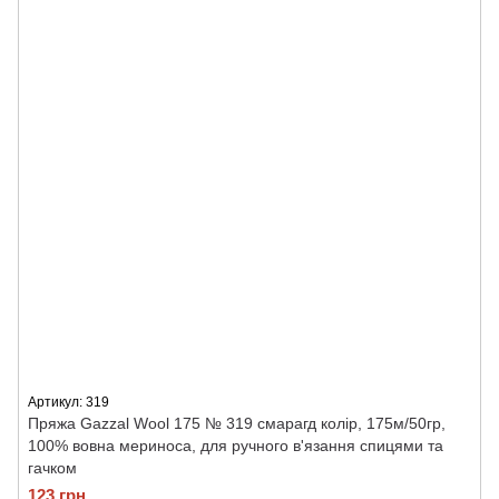
Артикул: 319
Пряжа Gazzal Wool 175 № 319 смарагд колір, 175м/50гр,
100% вовна мериноса, для ручного в'язання спицями та
гачком
123 грн