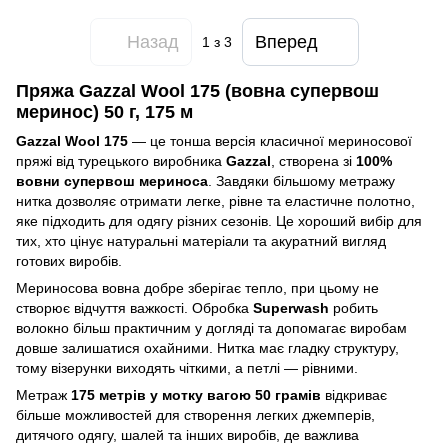
Назад
Вперед
1
з 3
Пряжа Gazzal Wool 175 (вовна супервош
меринос) 50 г, 175 м
Gazzal Wool 175
— це тонша версія класичної мериносової
пряжі від турецького виробника
Gazzal
, створена зі
100%
вовни супервош мериноса
. Завдяки більшому метражу
нитка дозволяє отримати легке, рівне та еластичне полотно,
яке підходить для одягу різних сезонів. Це хороший вибір для
тих, хто цінує натуральні матеріали та акуратний вигляд
готових виробів.
Мериносова вовна добре зберігає тепло, при цьому не
створює відчуття важкості. Обробка
Superwash
робить
волокно більш практичним у догляді та допомагає виробам
довше залишатися охайними. Нитка має гладку структуру,
тому візерунки виходять чіткими, а петлі — рівними.
Метраж
175 метрів у мотку вагою 50 грамів
відкриває
більше можливостей для створення легких джемперів,
дитячого одягу, шалей та інших виробів, де важлива