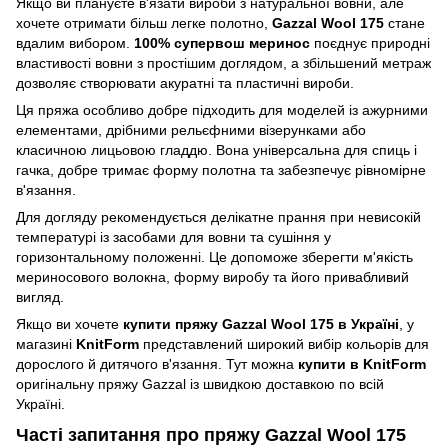
Якщо ви плануєте в'язати вироби з натуральної вовни, але
хочете отримати більш легке полотно,
Gazzal Wool 175
стане
вдалим вибором.
100% супервош меринос
поєднує природні
властивості вовни з простішим доглядом, а збільшений метраж
дозволяє створювати акуратні та пластичні вироби.
Ця пряжа особливо добре підходить для моделей із ажурними
елементами, дрібними рельєфними візерунками або
класичною лицьовою гладдю. Вона універсальна для спиць і
гачка, добре тримає форму полотна та забезпечує рівномірне
в'язання.
Для догляду рекомендується делікатне прання при невисокій
температурі із засобами для вовни та сушіння у
горизонтальному положенні. Це допоможе зберегти м'якість
мериносового волокна, форму виробу та його привабливий
вигляд.
Якщо ви хочете
купити пряжу Gazzal Wool 175 в Україні
, у
магазині
KnitForm
представлений широкий вибір кольорів для
дорослого й дитячого в'язання. Тут можна
купити в KnitForm
оригінальну пряжу Gazzal із швидкою доставкою по всій
Україні.
Часті запитання про пряжу Gazzal Wool 175