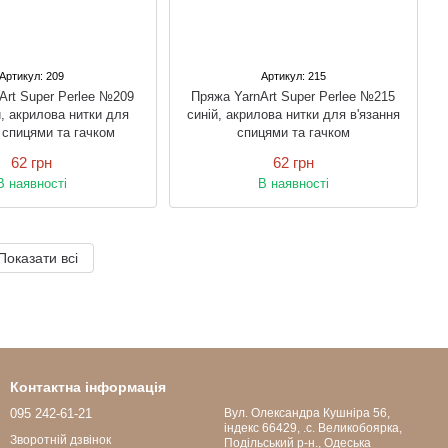
Артикул: 209
Артикул: 215
Art Super Perlee №209
Пряжа YarnArt Super Perlee №215
, акрилова нитки для
синій, акрилова нитки для в'язання
 спицями та гачком
спицями та гачком
62 грн
62 грн
В наявності
В наявності
Показати всі
Контактна інформація
095 242-61-21
Вул. Олександра Кушніра 56,
індекс 66429, .с. Великобоярка,
Зворотній дзвінок
Подільський р-н., Одеська