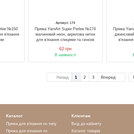
Артикул: 174
rlee №150
Пряжа YarnArt Super Perlee №174
Пряжа Yarn
ля в'язання
малиновий неон, акрилова нитки
джинсовий
ом
для в'язання спицями та гачком
в'язання
62 грн
В наявності
Назад
1
2
3
Вперед
Каталог
Клієнтам
Пряжа для в'язання по типу
Вхід до кабінету
Пряжа для в'язання по
Каталог товарів