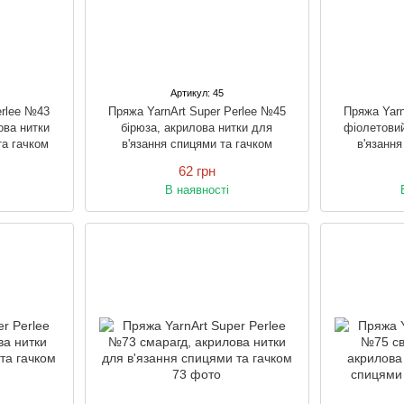
Артикул: 45
erlee №43
Пряжа YarnArt Super Perlee №45
Пряжа Yarn
ова нитки
бірюза, акрилова нитки для
фіолетовий
та гачком
в'язання спицями та гачком
в'язання
62 грн
В наявності