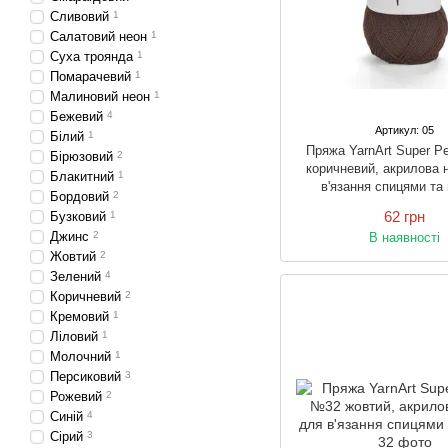
Сливовий
1
Салатовий неон
1
Суха троянда
1
Помарачевий
1
Малиновий неон
1
Бежевий
4
Артикул: 05
Білий
1
Пряжа YarnArt Super P
Бірюзовий
2
коричневий, акрилова 
Блакитний
1
в'язання спицями та
Бордовий
2
спицями та гачк
62 грн
Бузковий
1
Джинс
2
В наявності
Жовтий
2
Зелений
4
Коричневий
2
Кремовий
1
Ліловий
1
Молочний
1
Персиковий
3
Рожевий
2
Синій
4
Сірий
3