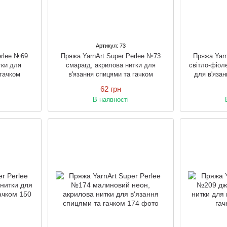
Артикул: 73
erlee №69
Пряжа YarnArt Super Perlee №73
Пряжа Yarn
тки для
смарагд, акрилова нитки для
світло-фіол
 гачком
в'язання спицями та гачком
для в'язан
62 грн
В наявності