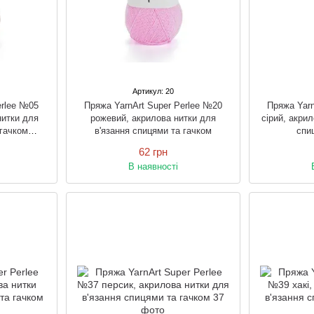
Артикул: 20
erlee №05
Пряжа YarnArt Super Perlee №20
Пряжа Yarn
нитки для
рожевий, акрилова нитки для
сірий, акри
 гачком
в'язання спицями та гачком
спи
ом
62 грн
В наявності