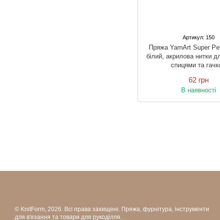
Артикул: 150
Пряжа YarnArt Super Pe
білий, акрилова нитки д
спицями та гачк
62 грн
В наявності
© KnitForm, 2026. Всі права захищені. Пряжа, фурнітура, інструменти
для в'язання та товари для рукоділля.