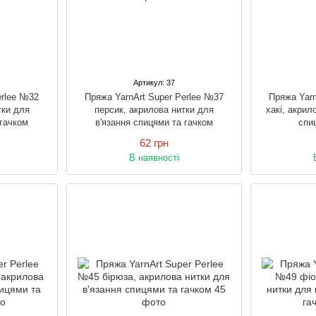
Артикул: 37
erlee №32
Пряжа YarnArt Super Perlee №37
Пряжа Yarn
тки для
персик, акрилова нитки для
хакі, акрил
 гачком
в'язання спицями та гачком
спи
62 грн
В наявності