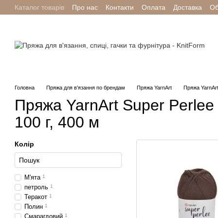
Каталог товарів
Про нас
Контакти
Оплата
Доставка
Об
Перейти до основного контенту
Головна
Пряжа для в'язання по брендам
Пряжа YarnArt
Пряжа YarnArt
Пряжа YarnArt Super Perlee
100 г, 400 м
Колір
М'ята
1
петроль
1
Теракот
1
Полин
1
Смарагдовий
1