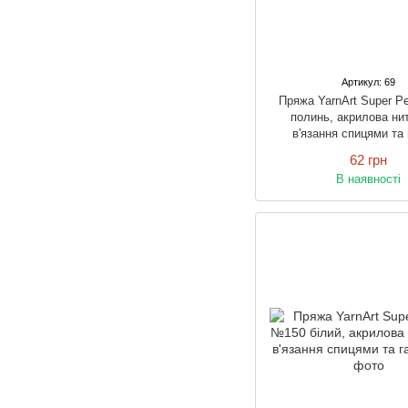
Артикул: 69
Пряжа YarnArt Super P
полинь, акрилова ни
в'язання спицями та
62 грн
В наявності