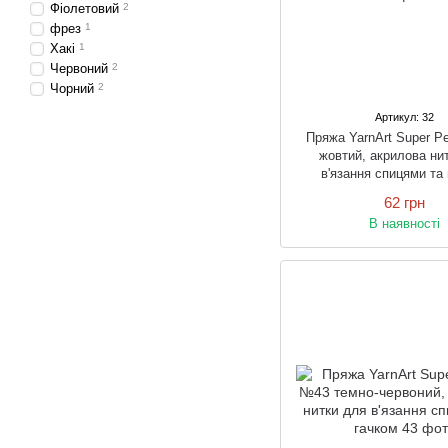
Фіолетовий
2
фрез
1
Хакі
1
Червоний
2
Чорний
2
Артикул: 32
Пряжа YarnArt Super P
жовтий, акрилова ни
в'язання спицями та
62 грн
В наявності